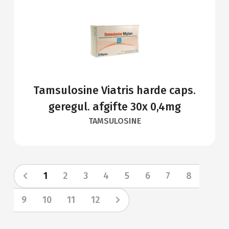
Tamsulosine Viatris harde caps.
geregul. afgifte 30x 0,4mg
TAMSULOSINE
1
2
3
4
5
6
7
8
9
10
11
12