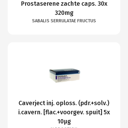
Prostaserene zachte caps. 30x
320mg
SABALIS SERRULATAE FRUCTUS
Caverject inj. oploss. (pdr.+solv.)
i.cavern. [flac.+voorgev. spuit] 5x
10µg