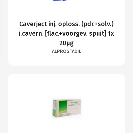
Caverject inj. oploss. (pdr.+solv.)
i.cavern. [flac.+voorgev. spuit] 1x
20µg
ALPROSTADIL