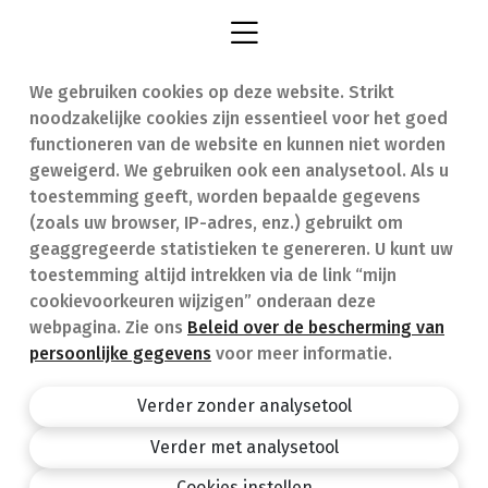
We gebruiken cookies op deze website. Strikt
Vind een apotheek
In geval van nood
noodzakelijke cookies zijn essentieel voor het goed
Onze expertise
Contact
functioneren van de website en kunnen niet worden
geweigerd. We gebruiken ook een analysetool. Als u
Ziekten
Veelgestelde vragen
toestemming geeft, worden bepaalde gegevens
(zoals uw browser, IP-adres, enz.) gebruikt om
Geneesmiddelen
(FAQ)
geaggregeerde statistieken te genereren. U kunt uw
toestemming altijd intrekken via de link “mijn
cookievoorkeuren wijzigen” onderaan deze
webpagina. Zie ons
Beleid over de bescherming van
persoonlijke gegevens
voor meer informatie.
Apotheek.be
Privacy policy
Verder zonder analysetool
Algemene voorwaarden
Verder met analysetool
design by
Cookies instellen