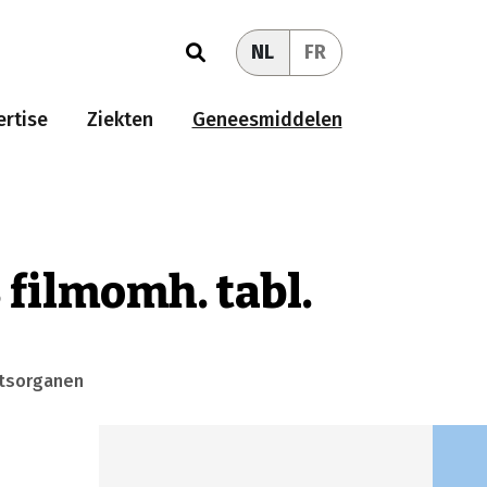
NL
FR
rtise
Ziekten
Geneesmiddelen
 filmomh. tabl.
htsorganen