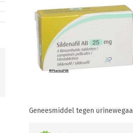
©PharmaPIM
Geneesmiddel tegen urinewega