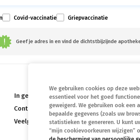
n
Covid-vaccinatie
Griepvaccinatie
Geef je adres in en vind de dichtstbijzijnde apothek
We gebruiken cookies op deze websi
In geval van nood
essentieel voor het goed function
geweigerd. We gebruiken ook een a
Contact
bepaalde gegevens (zoals uw brows
Veelgestelde vragen (FAQ)
statistieken te genereren. U kunt u
“mijn cookievoorkeuren wijzigen” 
de bescherming van persoonlijke 