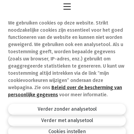
We gebruiken cookies op deze website. Strikt
Vind een apotheek
In geval van nood
noodzakelijke cookies zijn essentieel voor het goed
Onze expertise
Contact
functioneren van de website en kunnen niet worden
geweigerd. We gebruiken ook een analysetool. Als u
Ziekten
Veelgestelde vragen
toestemming geeft, worden bepaalde gegevens
(zoals uw browser, IP-adres, enz.) gebruikt om
Geneesmiddelen
(FAQ)
geaggregeerde statistieken te genereren. U kunt uw
toestemming altijd intrekken via de link “mijn
cookievoorkeuren wijzigen” onderaan deze
webpagina. Zie ons
Beleid over de bescherming van
persoonlijke gegevens
voor meer informatie.
Apotheek.be
Privacy policy
Verder zonder analysetool
Algemene voorwaarden
Verder met analysetool
design by
Cookies instellen