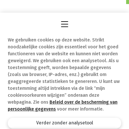
We gebruiken cookies op deze website. Strikt
Vind een apotheek
In geval van nood
noodzakelijke cookies zijn essentieel voor het goed
Onze expertise
Contact
functioneren van de website en kunnen niet worden
geweigerd. We gebruiken ook een analysetool. Als u
Ziekten
Veelgestelde vragen
toestemming geeft, worden bepaalde gegevens
(zoals uw browser, IP-adres, enz.) gebruikt om
Geneesmiddelen
(FAQ)
geaggregeerde statistieken te genereren. U kunt uw
toestemming altijd intrekken via de link “mijn
cookievoorkeuren wijzigen” onderaan deze
webpagina. Zie ons
Beleid over de bescherming van
persoonlijke gegevens
voor meer informatie.
Apotheek.be
Privacy policy
Verder zonder analysetool