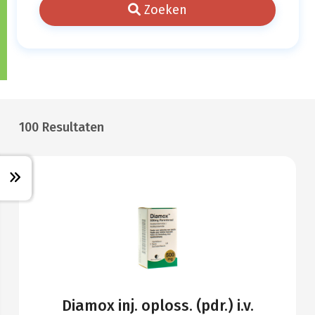
Zoeken
100 Resultaten
Diamox inj. oploss. (pdr.) i.v.