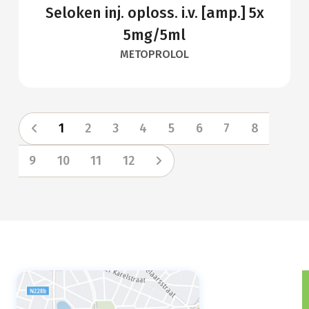
Seloken inj. oploss. i.v. [amp.] 5x
5mg/5ml
METOPROLOL
1
2
3
4
5
6
7
8
9
10
11
12