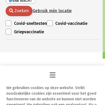
VAN WACHT
Zoeken
Gebruik mijn locatie
Covid-sneltesten
Covid-vaccinatie
Griepvaccinatie
We gebruiken cookies op deze website. Strikt
Vind een apotheek
In geval van nood
noodzakelijke cookies zijn essentieel voor het goed
Onze expertise
Contact
functioneren van de website en kunnen niet worden
geweigerd. We gebruiken ook een analysetool. Als u