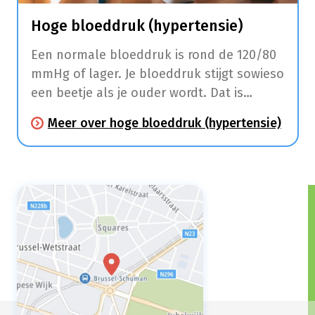
Hoge bloeddruk (hypertensie)
Een normale bloeddruk is rond de 120/80
mmHg of lager. Je bloeddruk stijgt sowieso
een beetje als je ouder wordt. Dat is
normaal. Vanaf 140/90 mmHg spreken we
Meer over hoge bloeddruk (hypertensie)
over hypertensie of een te hoge
bloeddruk. De bloeddruk wordt dus
uitgedrukt in 2 getallen. De ‘bovendruk’ en
de ‘onderdruk’.