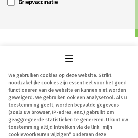
Griepvaccinatie
We gebruiken cookies op deze website. Strikt
Vind een apotheek
In geval van nood
noodzakelijke cookies zijn essentieel voor het goed
Onze expertise
Contact
functioneren van de website en kunnen niet worden
geweigerd. We gebruiken ook een analysetool. Als u
Ziekten
Veelgestelde vragen
toestemming geeft, worden bepaalde gegevens
(zoals uw browser, IP-adres, enz.) gebruikt om
Geneesmiddelen
(FAQ)
geaggregeerde statistieken te genereren. U kunt uw
toestemming altijd intrekken via de link “mijn
cookievoorkeuren wijzigen” onderaan deze