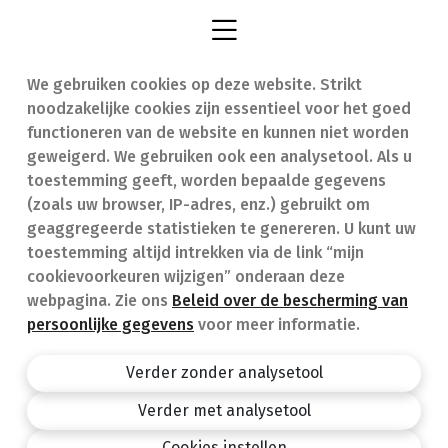
We gebruiken cookies op deze website. Strikt
Vind een apotheek
In geval van nood
noodzakelijke cookies zijn essentieel voor het goed
Onze expertise
Contact
functioneren van de website en kunnen niet worden
geweigerd. We gebruiken ook een analysetool. Als u
Ziekten
Veelgestelde vragen
toestemming geeft, worden bepaalde gegevens
(zoals uw browser, IP-adres, enz.) gebruikt om
Geneesmiddelen
(FAQ)
geaggregeerde statistieken te genereren. U kunt uw
toestemming altijd intrekken via de link “mijn
cookievoorkeuren wijzigen” onderaan deze
webpagina. Zie ons
Beleid over de bescherming van
persoonlijke gegevens
voor meer informatie.
Apotheek.be
Privacy policy
Verder zonder analysetool
Algemene voorwaarden
Verder met analysetool
design by
Cookies instellen