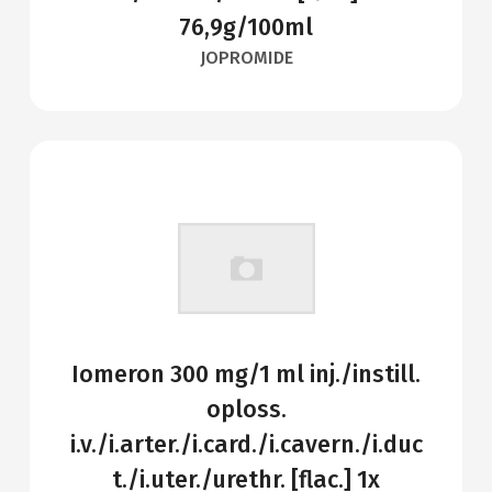
76,9g/100ml
JOPROMIDE
Iomeron 300 mg/1 ml inj./instill.
oploss.
i.v./i.arter./i.card./i.cavern./i.duc
t./i.uter./urethr. [flac.] 1x