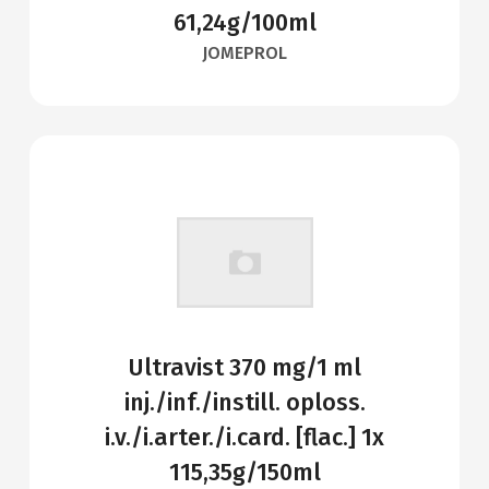
61,24g/100ml
JOMEPROL
Ultravist 370 mg/1 ml
inj./inf./instill. oploss.
i.v./i.arter./i.card. [flac.] 1x
115,35g/150ml