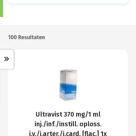
100 Resultaten
Ultravist 370 mg/1 ml
inj./inf./instill. oploss.
i.v./i.arter./i.card. [flac.] 1x