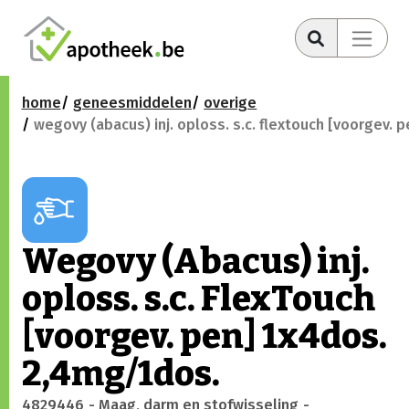
home
geneesmiddelen
overige
wegovy (abacus) inj. oploss. s.c. flextouch [voorgev. 
Wegovy (Abacus) inj.
oploss. s.c. FlexTouch
[voorgev. pen] 1x4dos.
2,4mg/1dos.
4829446
- Maag, darm en stofwisseling
-