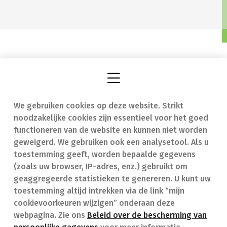
We gebruiken cookies op deze website. Strikt
Vind een apotheek
In geval van nood
noodzakelijke cookies zijn essentieel voor het goed
Onze expertise
Contact
functioneren van de website en kunnen niet worden
geweigerd. We gebruiken ook een analysetool. Als u
Ziekten
Veelgestelde vragen
toestemming geeft, worden bepaalde gegevens
(zoals uw browser, IP-adres, enz.) gebruikt om
Geneesmiddelen
(FAQ)
geaggregeerde statistieken te genereren. U kunt uw
toestemming altijd intrekken via de link “mijn
cookievoorkeuren wijzigen” onderaan deze
webpagina. Zie ons
Beleid over de bescherming van