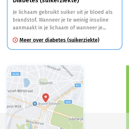
Diabetes (suikerziekte)
Je lichaam gebruikt suiker uit je bloed als
brandstof. Wanneer je te weinig insuline
aanmaakt in je lichaam of wanneer je
lichaam minder gevoelig wordt voor de
Meer over diabetes (suikerziekte)
beschikbare insuline gaat je lichaam geen
of onvoldoende suiker opnemen uit je
bloed waardoor er te veel suiker in je
bloed blijft.