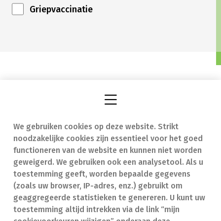
Griepvaccinatie
We gebruiken cookies op deze website. Strikt
Vind een apotheek
In geval van nood
noodzakelijke cookies zijn essentieel voor het goed
Onze expertise
Contact
functioneren van de website en kunnen niet worden
geweigerd. We gebruiken ook een analysetool. Als u
Ziekten
Veelgestelde vragen
toestemming geeft, worden bepaalde gegevens
(zoals uw browser, IP-adres, enz.) gebruikt om
Geneesmiddelen
(FAQ)
geaggregeerde statistieken te genereren. U kunt uw
toestemming altijd intrekken via de link “mijn