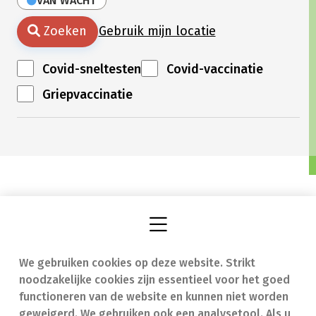
VAN WACHT
Zoeken
Gebruik mijn locatie
Covid-sneltesten
Covid-vaccinatie
Griepvaccinatie
We gebruiken cookies op deze website. Strikt
Vind een apotheek
In geval van nood
noodzakelijke cookies zijn essentieel voor het goed
Onze expertise
Contact
functioneren van de website en kunnen niet worden
geweigerd. We gebruiken ook een analysetool. Als u