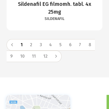
Sildenafil EG filmomh. tabl. 4x
25mg
SILDENAFIL
1
2
3
4
5
6
7
8
9
10
11
12