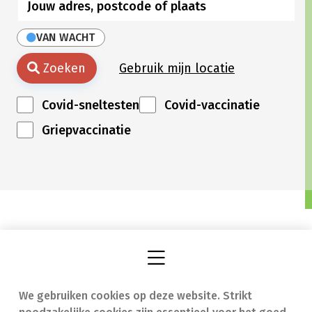
VAN WACHT
Zoeken
Gebruik mijn locatie
Covid-sneltesten
Covid-vaccinatie
Griepvaccinatie
We gebruiken cookies op deze website. Strikt
Vind een apotheek
In geval van nood