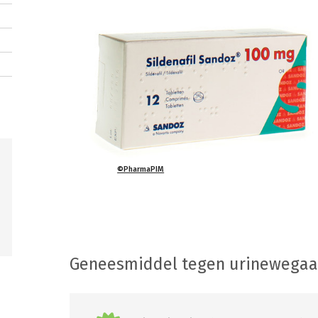
©PharmaPIM
Geneesmiddel tegen urinewega