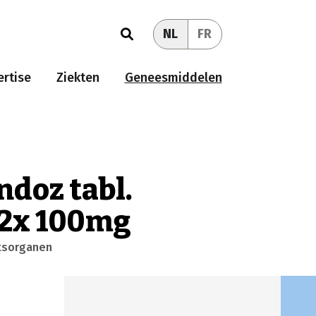
NL
FR
rtise
Ziekten
Geneesmiddelen
ndoz tabl.
 12x 100mg
tsorganen