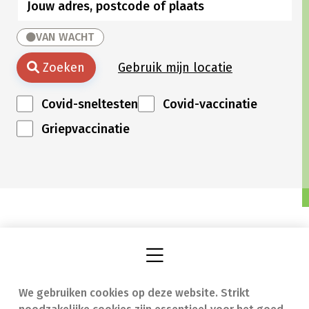
VAN WACHT
Zoeken
Gebruik mijn locatie
Covid-sneltesten
Covid-vaccinatie
Griepvaccinatie
We gebruiken cookies op deze website. Strikt
Vind een apotheek
In geval van nood