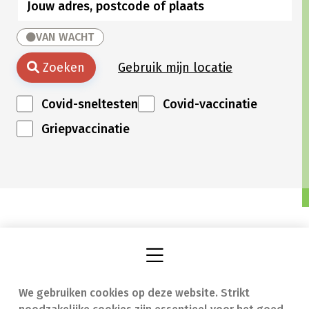
VAN WACHT
Zoeken
Gebruik mijn locatie
Covid-sneltesten
Covid-vaccinatie
Griepvaccinatie
We gebruiken cookies op deze website. Strikt
Vind een apotheek
In geval van nood