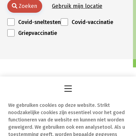
Zoeken
Gebruik mijn locatie
Covid-sneltesten
Covid-vaccinatie
Griepvaccinatie
We gebruiken cookies op deze website. Strikt
Vind een apotheek
In geval van nood
noodzakelijke cookies zijn essentieel voor het goed
Onze expertise
Contact
functioneren van de website en kunnen niet worden
geweigerd. We gebruiken ook een analysetool. Als u
Ziekten
Veelgestelde vragen
toestemming geeft, worden bepaalde gegevens