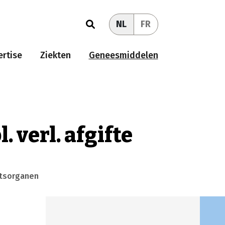
NL
FR
rtise
Ziekten
Geneesmiddelen
. verl. afgifte
htsorganen