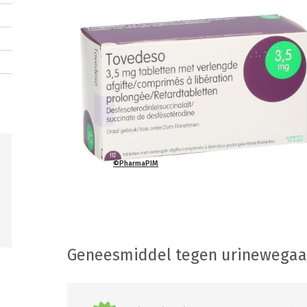
©PharmaPIM
Geneesmiddel tegen urinewega