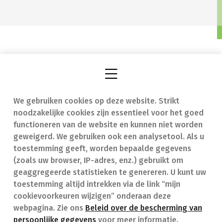
We gebruiken cookies op deze website. Strikt
Vind een apotheek
In geval van nood
noodzakelijke cookies zijn essentieel voor het goed
Onze expertise
Contact
functioneren van de website en kunnen niet worden
geweigerd. We gebruiken ook een analysetool. Als u
Ziekten
Veelgestelde vragen
toestemming geeft, worden bepaalde gegevens
(zoals uw browser, IP-adres, enz.) gebruikt om
Geneesmiddelen
(FAQ)
geaggregeerde statistieken te genereren. U kunt uw
toestemming altijd intrekken via de link “mijn
cookievoorkeuren wijzigen” onderaan deze
webpagina. Zie ons
Beleid over de bescherming van
persoonlijke gegevens
voor meer informatie.