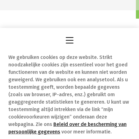
We gebruiken cookies op deze website. Strikt
Vind een apotheek
In geval van nood
noodzakelijke cookies zijn essentieel voor het goed
Onze expertise
Contact
functioneren van de website en kunnen niet worden
geweigerd. We gebruiken ook een analysetool. Als u
Ziekten
Veelgestelde vragen
toestemming geeft, worden bepaalde gegevens
(zoals uw browser, IP-adres, enz.) gebruikt om
Geneesmiddelen
(FAQ)
geaggregeerde statistieken te genereren. U kunt uw
toestemming altijd intrekken via de link “mijn
cookievoorkeuren wijzigen” onderaan deze
webpagina. Zie ons
Beleid over de bescherming van
persoonlijke gegevens
voor meer informatie.