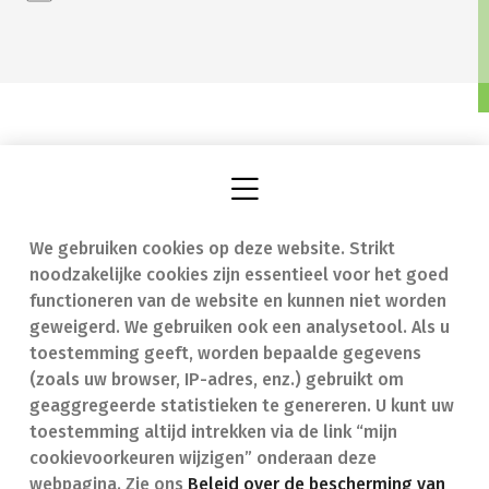
We gebruiken cookies op deze website. Strikt
Vind een apotheek
In geval van nood
noodzakelijke cookies zijn essentieel voor het goed
Onze expertise
Contact
functioneren van de website en kunnen niet worden
geweigerd. We gebruiken ook een analysetool. Als u
Ziekten
Veelgestelde vragen
toestemming geeft, worden bepaalde gegevens
(zoals uw browser, IP-adres, enz.) gebruikt om
Geneesmiddelen
(FAQ)
geaggregeerde statistieken te genereren. U kunt uw
toestemming altijd intrekken via de link “mijn
cookievoorkeuren wijzigen” onderaan deze
webpagina. Zie ons
Beleid over de bescherming van