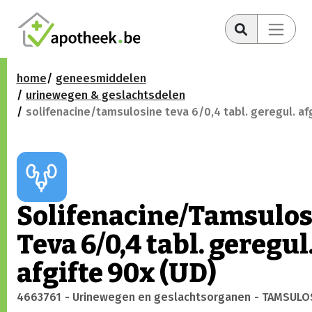
home
geneesmiddelen
urinewegen & geslachtsdelen
solifenacine/tamsulosine teva 6/0,4 tabl. geregul. afg
Solifenacine/Tamsulos
Teva 6/0,4 tabl. geregul
afgifte 90x (UD)
4663761
- Urinewegen en geslachtsorganen
- TAMSULO