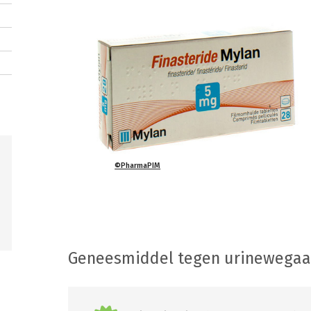
©PharmaPIM
Geneesmiddel tegen urinewega