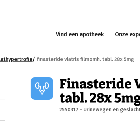
Vind een apotheek
Onze expe
athypertrofie
finasteride viatris filmomh. tabl. 28x 5mg
Finasteride 
tabl. 28x 5m
2550317
- Urinewegen en geslac