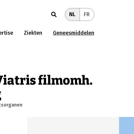
NL
FR
rtise
Ziekten
Geneesmiddelen
Viatris filmomh.
g
htsorganen