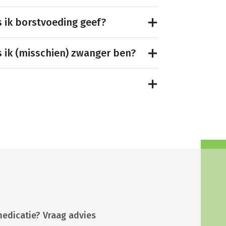
s ik borstvoeding geef?
s ik (misschien) zwanger ben?
medicatie? Vraag advies