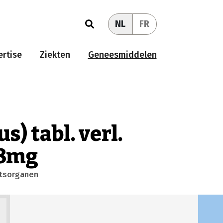
NL
FR
rtise
Ziekten
Geneesmiddelen
s) tabl. verl.
 8mg
htsorganen