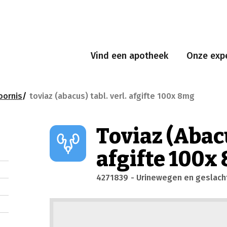
Vind een apotheek
Onze expe
oornis
toviaz (abacus) tabl. verl. afgifte 100x 8mg
Toviaz (Abacu
afgifte 100x
4271839
- Urinewegen en geslac