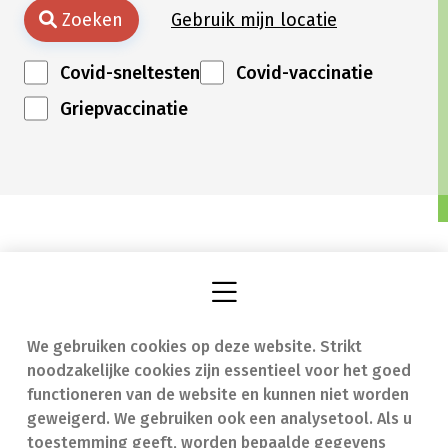
Zoeken
Gebruik mijn locatie
Covid-sneltesten
Covid-vaccinatie
Griepvaccinatie
We gebruiken cookies op deze website. Strikt
Vind een apotheek
In geval van nood
noodzakelijke cookies zijn essentieel voor het goed
Onze expertise
Contact
functioneren van de website en kunnen niet worden
geweigerd. We gebruiken ook een analysetool. Als u
Ziekten
Veelgestelde vragen
toestemming geeft, worden bepaalde gegevens