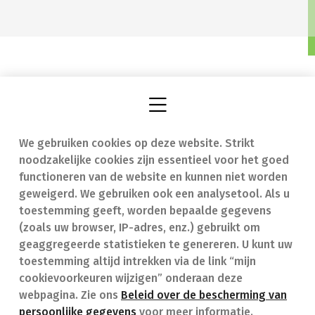
We gebruiken cookies op deze website. Strikt
Vind een apotheek
In geval van nood
noodzakelijke cookies zijn essentieel voor het goed
Onze expertise
Contact
functioneren van de website en kunnen niet worden
geweigerd. We gebruiken ook een analysetool. Als u
Ziekten
Veelgestelde vragen
toestemming geeft, worden bepaalde gegevens
(zoals uw browser, IP-adres, enz.) gebruikt om
Geneesmiddelen
(FAQ)
geaggregeerde statistieken te genereren. U kunt uw
toestemming altijd intrekken via de link “mijn
cookievoorkeuren wijzigen” onderaan deze
webpagina. Zie ons
Beleid over de bescherming van
persoonlijke gegevens
voor meer informatie.