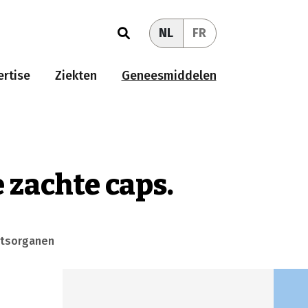
NL
FR
rtise
Ziekten
Geneesmiddelen
 zachte caps.
htsorganen