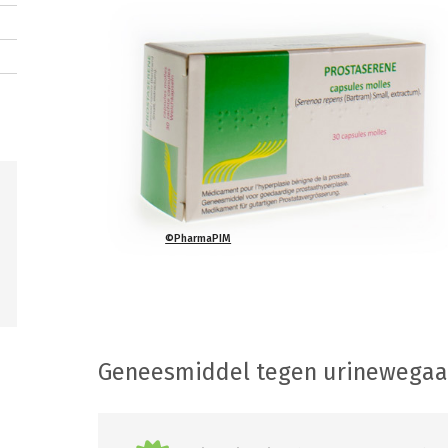
©PharmaPIM
Geneesmiddel tegen urinewega