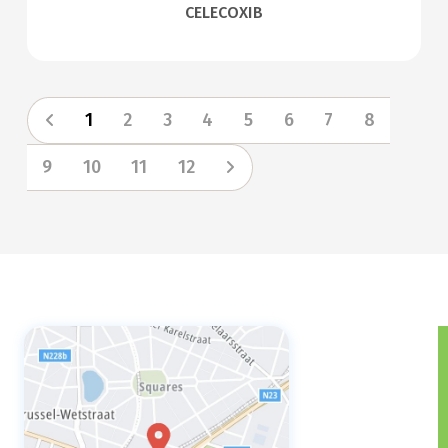
CELECOXIB
1
2
3
4
5
6
7
8
9
10
11
12