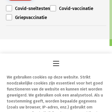
Covid-sneltesten
Covid-vaccinatie
Griepvaccinatie
We gebruiken cookies op deze website. Strikt
Vind een apotheek
In geval van nood
noodzakelijke cookies zijn essentieel voor het goed
Onze expertise
Contact
functioneren van de website en kunnen niet worden
geweigerd. We gebruiken ook een analysetool. Als u
Ziekten
Veelgestelde vragen
toestemming geeft, worden bepaalde gegevens
(zoals uw browser, IP-adres, enz.) gebruikt om
Geneesmiddelen
(FAQ)