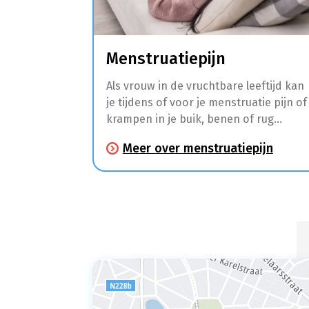
Menstruatiepijn
Als vrouw in de vruchtbare leeftijd kan
je tijdens of voor je menstruatie pijn of
krampen in je buik, benen of rug
ervaren. Daarnaast hebben veel
Meer over menstruatiepijn
vrouwen in deze periode ook last van
hoofdpijn, moeheid, moodswings,
pijnlijke borsten, een opgeblazen
gevoel, misselijkheid, diarree en
duizeligheid.