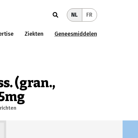
NL
FR
rtise
Ziekten
Geneesmiddelen
s. (gran.,
25mg
richten