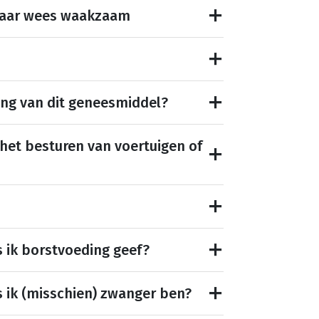
maar wees waakzaam
ing van dit geneesmiddel?
 het besturen van voertuigen of
s ik borstvoeding geef?
s ik (misschien) zwanger ben?