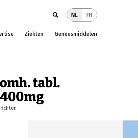
NL
FR
rtise
Ziekten
Geneesmiddelen
omh. tabl.
x 400mg
richten