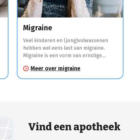
Migraine
Veel kinderen en (jong)volwassenen
hebben wel eens last van migraine.
Migraine is een vorm van ernstige
hoofdpijn met tussentijdse intervallen
Meer over migraine
die een halve dag tot 3 dagen kunnen
duren. Enkele uren tot dagen voordat je
hoofdpijn krijgt, kan je moe zijn,
stemmingswisselingen ervaren,
bepaalde voedselvoorkeuren
waarnemen, spierpijn hebben of extra
gevoelig zijn voor bepaalde geuren en
geluiden.
Vind een apotheek