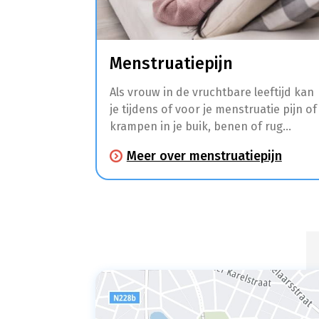
Menstruatiepijn
Als vrouw in de vruchtbare leeftijd kan
je tijdens of voor je menstruatie pijn of
krampen in je buik, benen of rug
ervaren. Daarnaast hebben veel
Meer over menstruatiepijn
vrouwen in deze periode ook last van
hoofdpijn, moeheid, moodswings,
pijnlijke borsten, een opgeblazen
gevoel, misselijkheid, diarree en
duizeligheid.