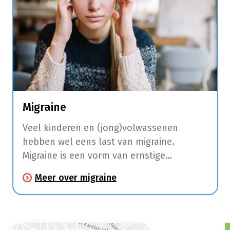
Migraine
Veel kinderen en (jong)volwassenen
hebben wel eens last van migraine.
Migraine is een vorm van ernstige
hoofdpijn met tussentijdse intervallen die
Meer over migraine
een halve dag tot 3 dagen kunnen duren.
Enkele uren tot dagen voordat je hoofdpijn
krijgt, kan je moe zijn,
stemmingswisselingen ervaren, bepaalde