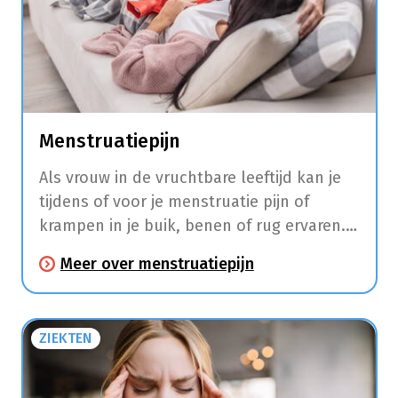
Menstruatiepijn
Als vrouw in de vruchtbare leeftijd kan je
tijdens of voor je menstruatie pijn of
krampen in je buik, benen of rug ervaren.
Daarnaast hebben veel vrouwen in deze
Meer over menstruatiepijn
periode ook last van hoofdpijn, moeheid,
moodswings, pijnlijke borsten, een
opgeblazen gevoel, misselijkheid, diarree
ZIEKTEN
en duizeligheid.