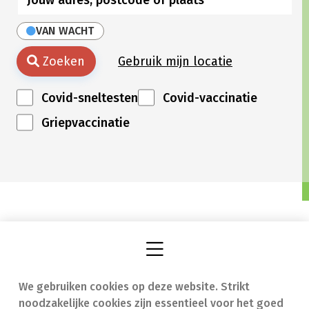
VAN WACHT
Zoeken
Gebruik mijn locatie
Covid-sneltesten
Covid-vaccinatie
Griepvaccinatie
We gebruiken cookies op deze website. Strikt
Vind een apotheek
In geval van nood
noodzakelijke cookies zijn essentieel voor het goed