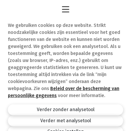
We gebruiken cookies op deze website. Strikt
Vind een apotheek
In geval van nood
noodzakelijke cookies zijn essentieel voor het goed
Onze expertise
Contact
functioneren van de website en kunnen niet worden
geweigerd. We gebruiken ook een analysetool. Als u
Ziekten
Veelgestelde vragen
toestemming geeft, worden bepaalde gegevens
(zoals uw browser, IP-adres, enz.) gebruikt om
Geneesmiddelen
(FAQ)
geaggregeerde statistieken te genereren. U kunt uw
toestemming altijd intrekken via de link “mijn
cookievoorkeuren wijzigen” onderaan deze
webpagina. Zie ons
Beleid over de bescherming van
persoonlijke gegevens
voor meer informatie.
Apotheek.be
Privacy policy
Verder zonder analysetool
Algemene voorwaarden
Verder met analysetool
design by