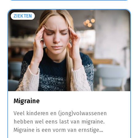
moodswings, pijnlijke borsten, een
opgeblazen gevoel, misselijkheid, diarree
ZIEKTEN
en duizeligheid.
Migraine
Veel kinderen en (jong)volwassenen
hebben wel eens last van migraine.
Migraine is een vorm van ernstige