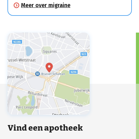
hoofdpijn met tussentijdse intervallen die
Meer over migraine
een halve dag tot 3 dagen kunnen duren.
Enkele uren tot dagen voordat je hoofdpijn
krijgt, kan je moe zijn,
stemmingswisselingen ervaren, bepaalde
voedselvoorkeuren waarnemen, spierpijn
hebben of extra gevoelig zijn voor
bepaalde geuren en geluiden.
Vind een apotheek