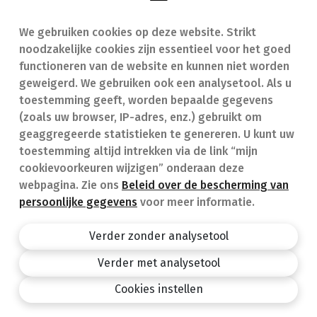
We gebruiken cookies op deze website. Strikt
Vind een apotheek
In geval van nood
noodzakelijke cookies zijn essentieel voor het goed
Onze expertise
Contact
functioneren van de website en kunnen niet worden
geweigerd. We gebruiken ook een analysetool. Als u
Ziekten
Veelgestelde vragen
toestemming geeft, worden bepaalde gegevens
(zoals uw browser, IP-adres, enz.) gebruikt om
Geneesmiddelen
(FAQ)
geaggregeerde statistieken te genereren. U kunt uw
toestemming altijd intrekken via de link “mijn
cookievoorkeuren wijzigen” onderaan deze
webpagina. Zie ons
Beleid over de bescherming van
persoonlijke gegevens
voor meer informatie.
Apotheek.be
Privacy policy
Verder zonder analysetool
Algemene voorwaarden
Verder met analysetool
design by
Cookies instellen