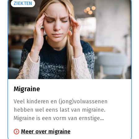
ZIEKTEN
en duizeligheid.
Migraine
Veel kinderen en (jong)volwassenen
hebben wel eens last van migraine.
Migraine is een vorm van ernstige
hoofdpijn met tussentijdse intervallen die
Meer over migraine
een halve dag tot 3 dagen kunnen duren.