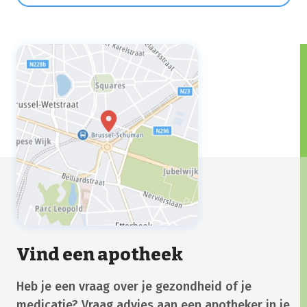
Enkele uren tot dagen voordat je hoofdpijn
krijgt, kan je moe zijn,
stemmingswisselingen ervaren, bepaalde
voedselvoorkeuren waarnemen, spierpijn
hebben of extra gevoelig zijn voor
bepaalde geuren en geluiden.
Vind een apotheek
Heb je een vraag over je gezondheid of je
medicatie? Vraag advies aan een apotheker in je