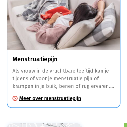
Menstruatiepijn
Als vrouw in de vruchtbare leeftijd kan je
tijdens of voor je menstruatie pijn of
krampen in je buik, benen of rug ervaren.
Daarnaast hebben veel vrouwen in deze
Meer over menstruatiepijn
periode ook last van hoofdpijn, moeheid,
moodswings, pijnlijke borsten, een
opgeblazen gevoel, misselijkheid, diarree
en duizeligheid.