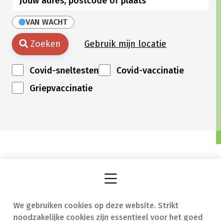
VAN WACHT
Zoeken
Gebruik mijn locatie
Covid-sneltesten
Covid-vaccinatie
Griepvaccinatie
We gebruiken cookies op deze website. Strikt
Vind een apotheek
In geval van nood
noodzakelijke cookies zijn essentieel voor het goed