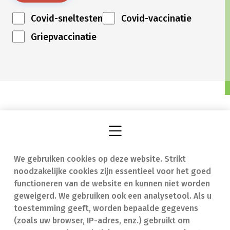
Covid-sneltesten
Covid-vaccinatie
Griepvaccinatie
We gebruiken cookies op deze website. Strikt
Vind een apotheek
In geval van nood
noodzakelijke cookies zijn essentieel voor het goed
Onze expertise
Contact
functioneren van de website en kunnen niet worden
geweigerd. We gebruiken ook een analysetool. Als u
Ziekten
Veelgestelde vragen
toestemming geeft, worden bepaalde gegevens
(zoals uw browser, IP-adres, enz.) gebruikt om
Geneesmiddelen
(FAQ)