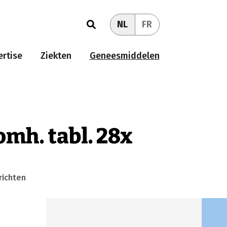
NL
FR
rtise
Ziekten
Geneesmiddelen
omh. tabl. 28x
richten