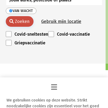
VAN WACHT
Zoeken
Gebruik mijn locatie
Covid-sneltesten
Covid-vaccinatie
Griepvaccinatie
We gebruiken cookies op deze website. Strikt
Vind een apotheek
In geval van nood
noodzakelijke cookies zijn essentieel voor het goed