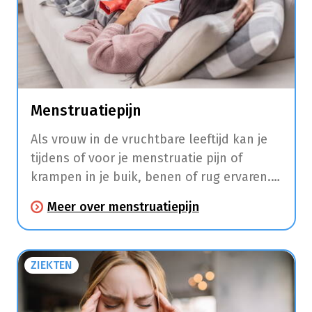
Menstruatiepijn
Als vrouw in de vruchtbare leeftijd kan je
tijdens of voor je menstruatie pijn of
krampen in je buik, benen of rug ervaren.
Daarnaast hebben veel vrouwen in deze
Meer over menstruatiepijn
periode ook last van hoofdpijn, moeheid,
moodswings, pijnlijke borsten, een
opgeblazen gevoel, misselijkheid, diarree
ZIEKTEN
en duizeligheid.