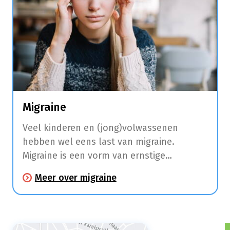
Migraine
Veel kinderen en (jong)volwassenen
hebben wel eens last van migraine.
Migraine is een vorm van ernstige
hoofdpijn met tussentijdse intervallen die
Meer over migraine
een halve dag tot 3 dagen kunnen duren.
Enkele uren tot dagen voordat je hoofdpijn
krijgt, kan je moe zijn,
stemmingswisselingen ervaren, bepaalde