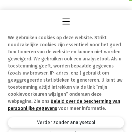
We gebruiken cookies op deze website. Strikt
Vind een apotheek
In geval van nood
noodzakelijke cookies zijn essentieel voor het goed
Onze expertise
Contact
functioneren van de website en kunnen niet worden
geweigerd. We gebruiken ook een analysetool. Als u
Ziekten
Veelgestelde vragen
toestemming geeft, worden bepaalde gegevens
(zoals uw browser, IP-adres, enz.) gebruikt om
Geneesmiddelen
(FAQ)
geaggregeerde statistieken te genereren. U kunt uw
toestemming altijd intrekken via de link “mijn
cookievoorkeuren wijzigen” onderaan deze
webpagina. Zie ons
Beleid over de bescherming van
persoonlijke gegevens
voor meer informatie.
Apotheek.be
Privacy policy
Verder zonder analysetool
Algemene voorwaarden