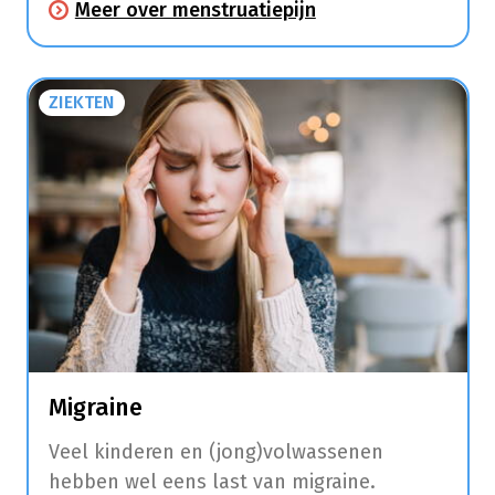
Meer over menstruatiepijn
periode ook last van hoofdpijn, moeheid,
moodswings, pijnlijke borsten, een
opgeblazen gevoel, misselijkheid, diarree
ZIEKTEN
en duizeligheid.
Migraine
Veel kinderen en (jong)volwassenen
hebben wel eens last van migraine.