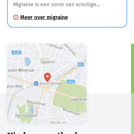
Migraine is een vorm van ernstige
hoofdpijn met tussentijdse intervallen die
Meer over migraine
een halve dag tot 3 dagen kunnen duren.
Enkele uren tot dagen voordat je hoofdpijn
krijgt, kan je moe zijn,
stemmingswisselingen ervaren, bepaalde
voedselvoorkeuren waarnemen, spierpijn
hebben of extra gevoelig zijn voor
bepaalde geuren en geluiden.