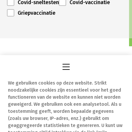
Covid-sneltesten
Covid-vaccinatie
Griepvaccinatie
We gebruiken cookies op deze website. Strikt
Vind een apotheek
In geval van nood
noodzakelijke cookies zijn essentieel voor het goed
Onze expertise
Contact
functioneren van de website en kunnen niet worden
geweigerd. We gebruiken ook een analysetool. Als u
Ziekten
Veelgestelde vragen
toestemming geeft, worden bepaalde gegevens
(zoals uw browser, IP-adres, enz.) gebruikt om
Geneesmiddelen
(FAQ)
geaggregeerde statistieken te genereren. U kunt uw