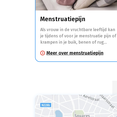
Menstruatiepijn
Als vrouw in de vruchtbare leeftijd kan
je tijdens of voor je menstruatie pijn of
krampen in je buik, benen of rug
ervaren. Daarnaast hebben veel
Meer over menstruatiepijn
vrouwen in deze periode ook last van
hoofdpijn, moeheid, moodswings,
pijnlijke borsten, een opgeblazen
gevoel, misselijkheid, diarree en
duizeligheid.