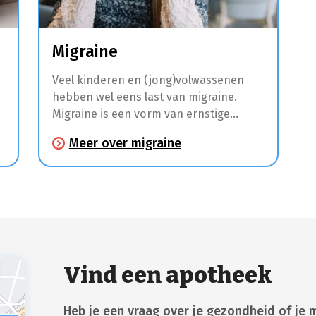
Migraine
Veel kinderen en (jong)volwassenen
hebben wel eens last van migraine.
Migraine is een vorm van ernstige
hoofdpijn met tussentijdse intervallen
Meer over migraine
die een halve dag tot 3 dagen kunnen
duren. Enkele uren tot dagen voordat je
hoofdpijn krijgt, kan je moe zijn,
stemmingswisselingen ervaren,
bepaalde voedselvoorkeuren
waarnemen, spierpijn hebben of extra
gevoelig zijn voor bepaalde geuren en
geluiden.
Vind een apotheek
Heb je een vraag over je gezondheid of je 