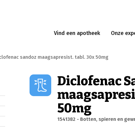
Vind een apotheek
Onze expe
clofenac sandoz maagsapresist. tabl. 30x 50mg
Diclofenac 
maagsapresis
50mg
1541382
- Botten, spieren en gew