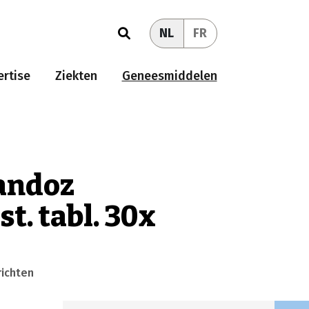
NL
FR
rtise
Ziekten
Geneesmiddelen
Sandoz
t. tabl. 30x
richten