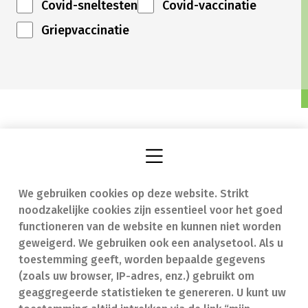
Covid-sneltesten
Covid-vaccinatie
Griepvaccinatie
We gebruiken cookies op deze website. Strikt
Vind een apotheek
In geval van nood
noodzakelijke cookies zijn essentieel voor het goed
Onze expertise
Contact
functioneren van de website en kunnen niet worden
geweigerd. We gebruiken ook een analysetool. Als u
Ziekten
Veelgestelde vragen
toestemming geeft, worden bepaalde gegevens
(zoals uw browser, IP-adres, enz.) gebruikt om
Geneesmiddelen
(FAQ)
geaggregeerde statistieken te genereren. U kunt uw