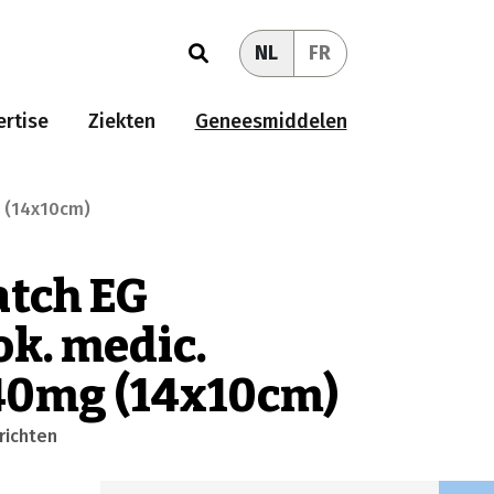
NL
FR
rtise
Ziekten
Geneesmiddelen
g (14x10cm)
atch EG
ok. medic.
140mg (14x10cm)
richten