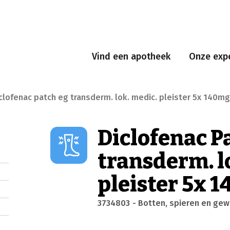
Vind een apotheek
Onze expe
clofenac patch eg transderm. lok. medic. pleister 5x 140m
Diclofenac P
transderm. l
pleister 5x 
3734803
- Botten, spieren en gew