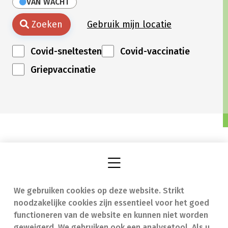
VAN WACHT
Zoeken
Gebruik mijn locatie
Covid-sneltesten
Covid-vaccinatie
Griepvaccinatie
We gebruiken cookies op deze website. Strikt
Vind een apotheek
In geval van nood
noodzakelijke cookies zijn essentieel voor het goed
Onze expertise
Contact
functioneren van de website en kunnen niet worden
geweigerd. We gebruiken ook een analysetool. Als u