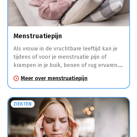
Menstruatiepijn
Als vrouw in de vruchtbare leeftijd kan je
tijdens of voor je menstruatie pijn of
krampen in je buik, benen of rug ervaren.
Daarnaast hebben veel vrouwen in deze
Meer over menstruatiepijn
periode ook last van hoofdpijn, moeheid,
moodswings, pijnlijke borsten, een
opgeblazen gevoel, misselijkheid, diarree
ZIEKTEN
en duizeligheid.