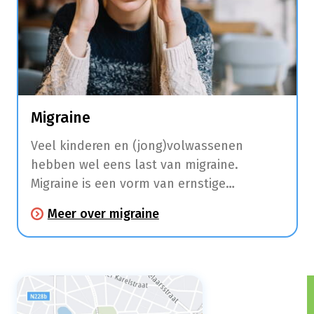
Migraine
Veel kinderen en (jong)volwassenen
hebben wel eens last van migraine.
Migraine is een vorm van ernstige
hoofdpijn met tussentijdse intervallen die
Meer over migraine
een halve dag tot 3 dagen kunnen duren.
Enkele uren tot dagen voordat je hoofdpijn
krijgt, kan je moe zijn,
stemmingswisselingen ervaren, bepaalde
voedselvoorkeuren waarnemen, spierpijn