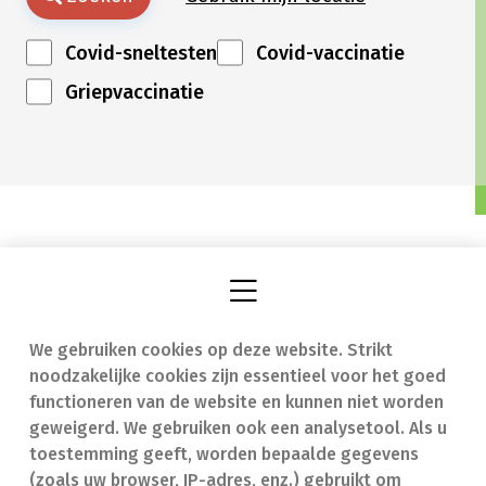
Covid-sneltesten
Covid-vaccinatie
Griepvaccinatie
We gebruiken cookies op deze website. Strikt
Vind een apotheek
In geval van nood
noodzakelijke cookies zijn essentieel voor het goed
Onze expertise
Contact
functioneren van de website en kunnen niet worden
geweigerd. We gebruiken ook een analysetool. Als u
Ziekten
Veelgestelde vragen
toestemming geeft, worden bepaalde gegevens
(zoals uw browser, IP-adres, enz.) gebruikt om