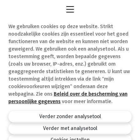
We gebruiken cookies op deze website. Strikt
Vind een apotheek
In geval van nood
noodzakelijke cookies zijn essentieel voor het goed
Onze expertise
Contact
functioneren van de website en kunnen niet worden
geweigerd. We gebruiken ook een analysetool. Als u
Ziekten
Veelgestelde vragen
toestemming geeft, worden bepaalde gegevens
(zoals uw browser, IP-adres, enz.) gebruikt om
Geneesmiddelen
(FAQ)
geaggregeerde statistieken te genereren. U kunt uw
toestemming altijd intrekken via de link “mijn
cookievoorkeuren wijzigen” onderaan deze
webpagina. Zie ons
Beleid over de bescherming van
persoonlijke gegevens
voor meer informatie.
Apotheek.be
Privacy policy
Verder zonder analysetool
Algemene voorwaarden
Verder met analysetool
design by
Cookies instellen