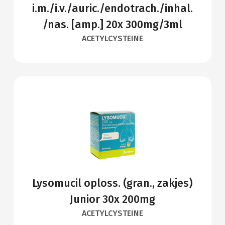
i.m./i.v./auric./endotrach./inhal.
/nas. [amp.] 20x 300mg/3ml
ACETYLCYSTEINE
Lysomucil oploss. (gran., zakjes)
Junior 30x 200mg
ACETYLCYSTEINE