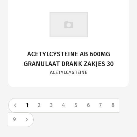
ACETYLCYSTEINE AB 600MG
GRANULAAT DRANK ZAKJES 30
ACETYLCYSTEINE
1
2
3
4
5
6
7
8
9