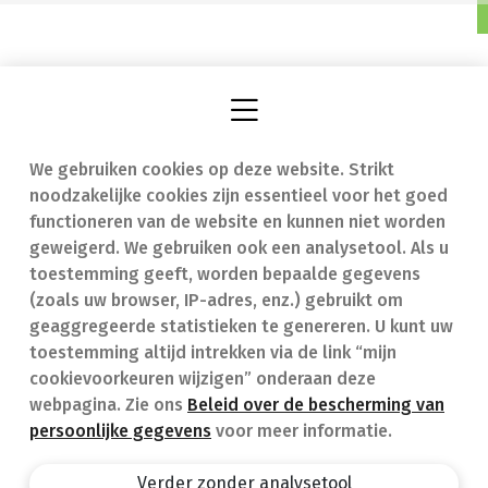
We gebruiken cookies op deze website. Strikt
Vind een apotheek
In geval van nood
noodzakelijke cookies zijn essentieel voor het goed
Onze expertise
Contact
functioneren van de website en kunnen niet worden
geweigerd. We gebruiken ook een analysetool. Als u
Ziekten
Veelgestelde vragen
toestemming geeft, worden bepaalde gegevens
(zoals uw browser, IP-adres, enz.) gebruikt om
Geneesmiddelen
(FAQ)
geaggregeerde statistieken te genereren. U kunt uw
toestemming altijd intrekken via de link “mijn
cookievoorkeuren wijzigen” onderaan deze
webpagina. Zie ons
Beleid over de bescherming van
persoonlijke gegevens
voor meer informatie.
Apotheek.be
Privacy policy
Verder zonder analysetool