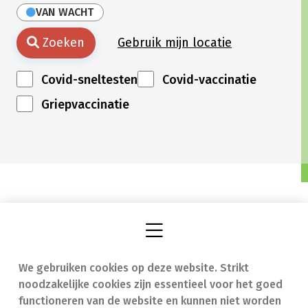
VAN WACHT
Zoeken
Gebruik mijn locatie
Covid-sneltesten
Covid-vaccinatie
Griepvaccinatie
We gebruiken cookies op deze website. Strikt
Vind een apotheek
In geval van nood
noodzakelijke cookies zijn essentieel voor het goed
Onze expertise
Contact
functioneren van de website en kunnen niet worden