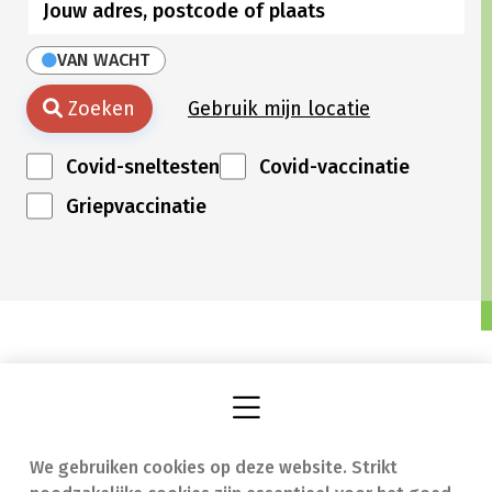
VAN WACHT
Zoeken
Gebruik mijn locatie
Covid-sneltesten
Covid-vaccinatie
Griepvaccinatie
We gebruiken cookies op deze website. Strikt
Vind een apotheek
In geval van nood