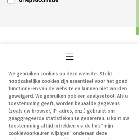
We gebruiken cookies op deze website. Strikt
Vind een apotheek
In geval van nood
noodzakelijke cookies zijn essentieel voor het goed
Onze expertise
Contact
functioneren van de website en kunnen niet worden
geweigerd. We gebruiken ook een analysetool. Als u
Ziekten
Veelgestelde vragen
toestemming geeft, worden bepaalde gegevens
(zoals uw browser, IP-adres, enz.) gebruikt om
Geneesmiddelen
(FAQ)
geaggregeerde statistieken te genereren. U kunt uw
toestemming altijd intrekken via de link “mijn
cookievoorkeuren wijzigen” onderaan deze