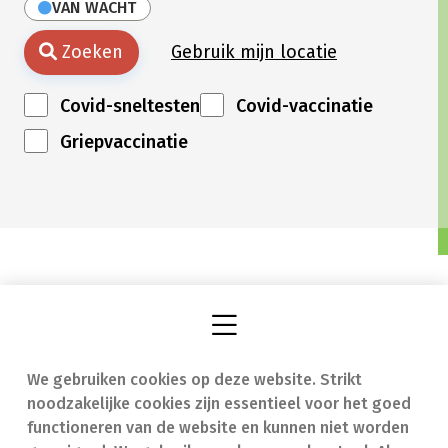
VAN WACHT
Zoeken
Gebruik mijn locatie
Covid-sneltesten
Covid-vaccinatie
Griepvaccinatie
We gebruiken cookies op deze website. Strikt
Vind een apotheek
In geval van nood
noodzakelijke cookies zijn essentieel voor het goed
Onze expertise
Contact
functioneren van de website en kunnen niet worden