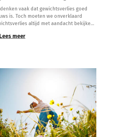
denken vaak dat gewichtsverlies goed
uws is. Toch moeten we onverklaard
ichtsverlies altijd met aandacht bekijken.
 oudere mensen kan het wijzen op
Lees meer
ervoeding, soms gelinkt aan het gebruik
 meerdere geneesmiddelen. En dat is een
uatie die ernstige gevolgen kan hebben
r de gezondheid.