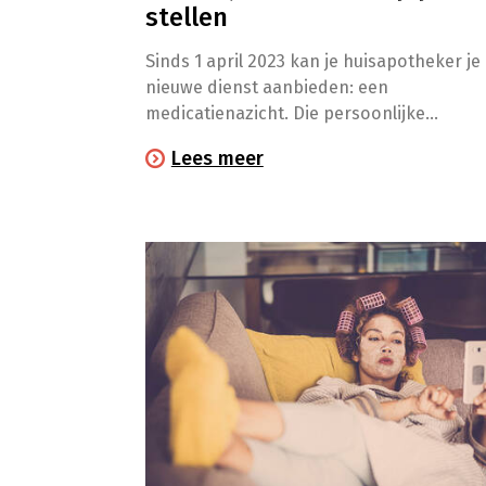
stellen
Sinds 1 april 2023 kan je huisapotheker je
nieuwe dienst aanbieden: een
medicatienazicht. Die persoonlijke
begeleiding wordt volledig terugbetaald 
Lees meer
je ziekenfonds.