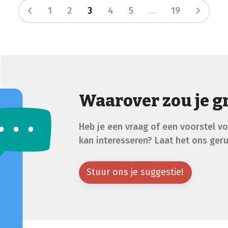
1
2
3
4
5
…
19
Waarover zou je g
Heb je een vraag of een voorstel vo
kan interesseren? Laat het ons ger
Stuur ons je suggestie!