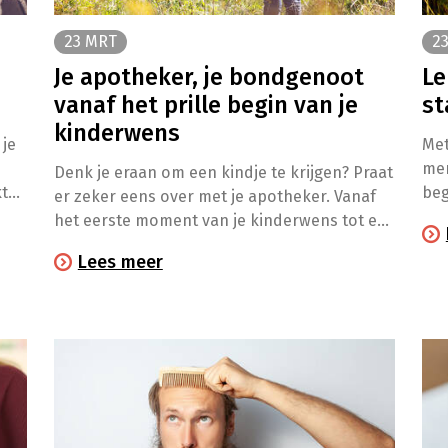
23 MRT
2
Je apotheker, je bondgenoot
Le
vanaf het prille begin van je
st
kinderwens
 je
Met
men
Denk je eraan om een kindje te krijgen? Praat
t
beg
er zeker eens over met je apotheker. Vanaf
een
nem
het eerste moment van je kinderwens tot en
ap
eve
met de borstvoeding kun je bij je apotheker
Lees meer
je 
terecht voor eenvoudige praktische en
m
persoonlijke tips.