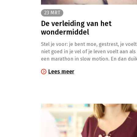
23 MRT
De verleiding van het
wondermiddel
Stel je voor: je bent moe, gestrest, je voelt
niet goed in je vel of je leven voelt aan als
een marathon in slow motion. En dan duik
er ineens ergens op Instagram of TikTok 
Lees meer
middel op dat alles lijkt op te lossen: “Sla
als een baby!”, “Eindelijk zen”, “Mijn kilo’s
smelten weg”. Het klinkt (bijna) te mooi o
waar te zijn. En meestal… is dat het ook.