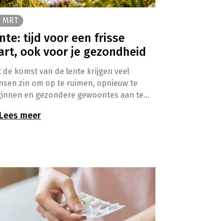
3 MRT
nte: tijd voor een frisse
art, ook voor je gezondheid
 de komst van de lente krijgen veel
sen zin om op te ruimen, opnieuw te
innen en gezondere gewoontes aan te
en. Dat is meteen het ideale moment om
Lees meer
n stil te staan bij je dagelijkse routines en
gezondheid onder de loep te nemen.