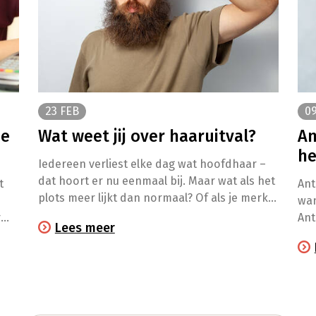
23 FEB
09
ie
Wat weet jij over haaruitval?
An
he
Iedereen verliest elke dag wat hoofdhaar –
dat hoort er nu eenmaal bij. Maar wat als het
t
Ant
plots meer lijkt dan normaal? Of als je merkt
wan
dat je haar dunner wordt? Onderscheid de
r
Ant
Lees meer
feiten van de fabels en ontdek hoe je
iet
apotheker je kan helpen bij haaruitval.
wat
te 
ont