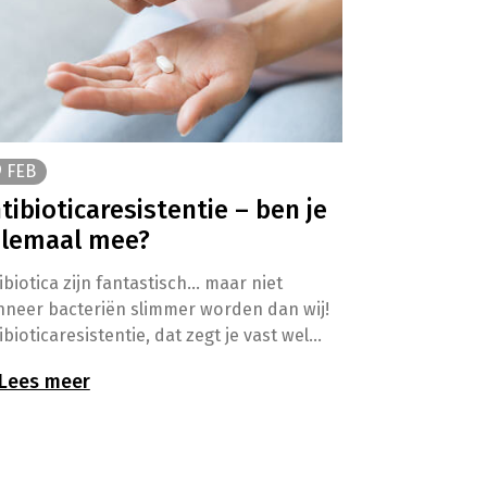
 FEB
tibioticaresistentie – ben je
lemaal mee?
ibiotica zijn fantastisch… maar niet
neer bacteriën slimmer worden dan wij!
ibioticaresistentie, dat zegt je vast wel
s, maar… waar gaat het precies over? En
Lees meer
 kunnen we zelf doen om het probleem in
dijken? Test je kennis met onze quiz en
dek of je een echte expert bent.